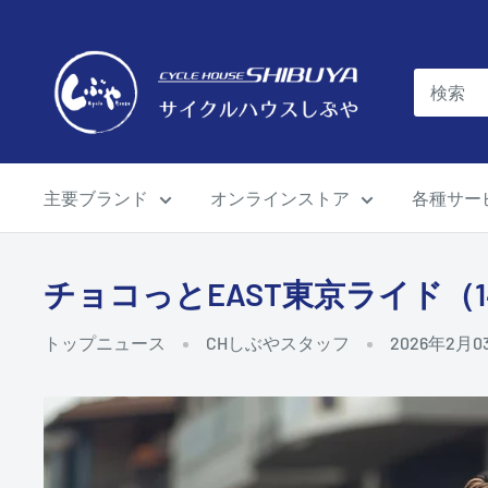
コ
ン
サ
テ
イ
ン
ク
ツ
ル
に
ハ
主要ブランド
オンラインストア
各種サー
ス
ウ
キ
ス
ッ
し
チョコっとEAST東京ライド（
プ
ぶ
す
や
トップニュース
CHしぶやスタッフ
2026年2月0
る