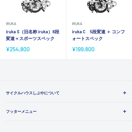
IRUKA
IRUKA
iruka S（旧名称 iruka）8段
iruka C 5段変速 ＋ コンフ
変速＋スポーツスペック
ォートスペック
販
販
¥254,800
¥199,800
売
売
価
価
格
格
サイクルハウスしぶやについて
あなたの自転車ライフをもっと楽しく、豊かにするお手
フッターメニュー
伝いをするための、折り畳み自転車とミニベロ（小径
車）の専門店です。
会社概要
プライバシーポリシー