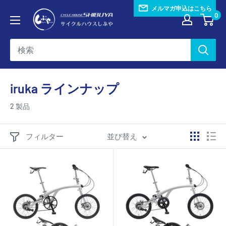
コ
メルマガ申込はこちら
サ
0
ン
イ
テ
ク
ン
ル
ツ
ハ
に
ウ
iruka ラインナップ
ス
ス
キ
2 製品
し
ッ
ぶ
プ
フィルター
並び替え
や
す
る